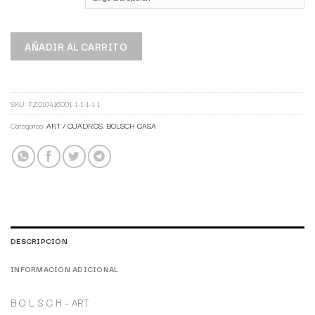
AÑADIR AL CARRITO
SKU:
PZ010416001-1-1-1-1-1
Categorías:
ART / CUADROS
,
BOLSCH CASA
DESCRIPCIÓN
INFORMACIÓN ADICIONAL
B O L S C H – ART