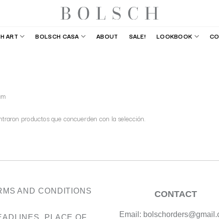
H ART
BOLSCH CASA
ABOUT
SALE!
LOOKBOOK
CO
cm
traron productos que concuerden con la selección.
RMS AND CONDITIONS
CONTACT
Email: bolschorders@gmail
EADLINES, PLACE OF