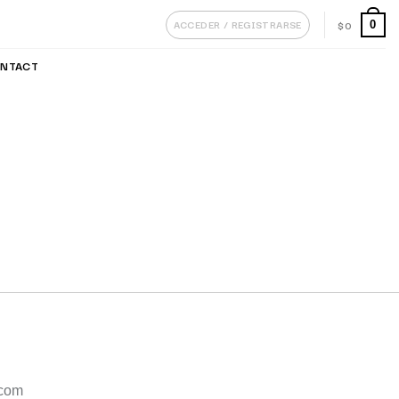
ACCEDER / REGISTRARSE
$
0
0
NTACT
.com