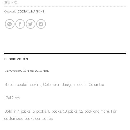
SKU:
N/D
Categoría:
COCTAIL NAPKINS
DESCRIPCIÓN
INFORMACIÓN ADICIONAL
Bolsch coctail napkins, Colombian design, made in Colombia.
12×12 cm
Sold in 4 packs, 6 packs, 8 packs, 10 packs, 12 pack and more. For
customized packs contact us!