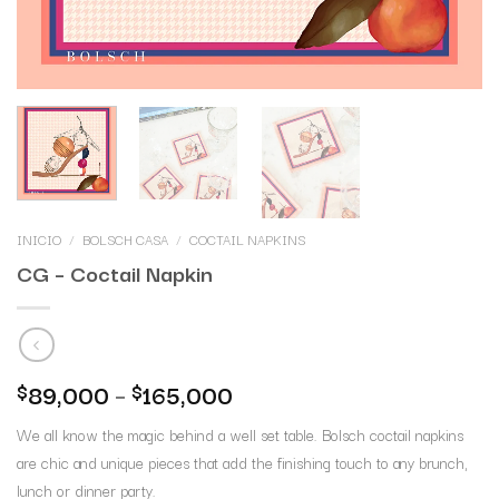
INICIO
/
BOLSCH CASA
/
COCTAIL NAPKINS
CG – Coctail Napkin
89,000
–
165,000
$
$
We all know the magic behind a well set table. Bolsch coctail napkins
are chic and unique pieces that add the finishing touch to any brunch,
lunch or dinner party.